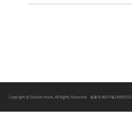
Copyright
Sichuan Huvis, All Rights Reserved 备案号:
蜀ICP备1900915